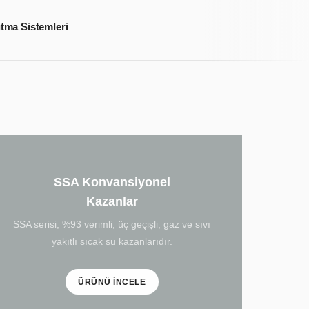
ıtma Sistemleri
n
İlçe Seçin
SSA Konvansiyonel
le iletişime
TEKLİFİ GÖNDER
Kazanlar
 veriyorum.
SSA serisi; %93 verimli, üç geçişli, gaz ve sıvı
yakıtlı sıcak su kazanlarıdır.
ÜRÜNÜ İNCELE