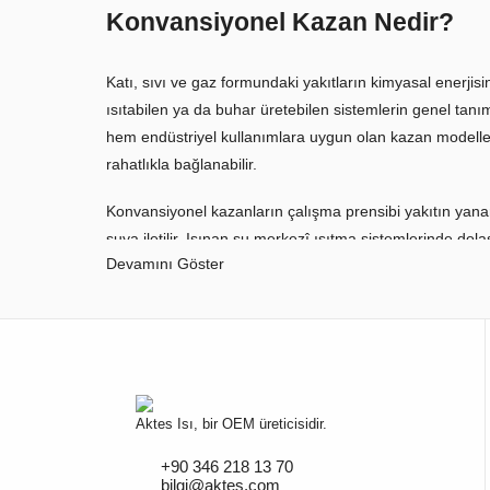
Konvansiyonel Kazan Nedir?
Katı, sıvı ve gaz formundaki yakıtların kimyasal enerjisi
ısıtabilen ya da buhar üretebilen sistemlerin genel tanı
hem endüstriyel kullanımlara uygun olan kazan modellerin
rahatlıkla bağlanabilir.
Konvansiyonel kazanların çalışma prensibi yakıtın yanarak
suya iletilir. Isınan su merkezî ısıtma sistemlerinde do
Devamını Göster
Sıcak Su Kazanı Nedir?
Sıcak su kazanları isminden de anlaşılacağı üzere tesisatt
Örneğin yaşam alanları için daha düşük kapasiteli sıcak s
ısı geri kazanım sistemleriyle donatılarak yüksek veriml
Aktes Isı, bir OEM üreticisidir.
Konvansiyonel Kazanların Özelli
+90 346 218 13 70
bilgi@aktes.com