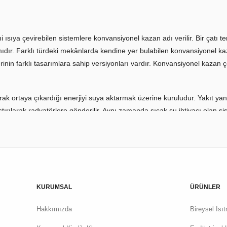
ni ısıya çevirebilen sistemlere konvansiyonel kazan adı verilir. Bir çat
mıdır. Farklı türdeki mekânlarda kendine yer bulabilen konvansiyonel ka
in farklı tasarımlara sahip versiyonları vardır. Konvansiyonel kazan çeşi
 ortaya çıkardığı enerjiyi suya aktarmak üzerine kuruludur. Yakıt yandıkt
laştırılarak radyatörlere gönderilir. Aynı zamanda sıcak su ihtiyacı olan
aki suyu ısıtmak için kullanılır. Farklı kapasitelere sahip olan bu kazanl
u kazanları yeterli olurken endüstriyel kullanım için yüksek kapasiteli o
KURUMSAL
ÜRÜNLER
ilik sunan sistemlere dönüşür.
Hakkımızda
Bireysel Isı
kleri