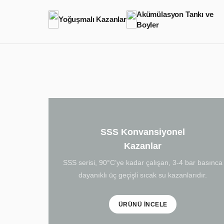
Akümülasyon Tankı ve
Yoğuşmalı Kazanlar
Boyler
SSS Konvansiyonel
Kazanlar
SSS serisi, 90°C’ye kadar çalışan, 3-4 bar basınca
dayanıklı üç geçişli sıcak su kazanlarıdır.
ÜRÜNÜ İNCELE