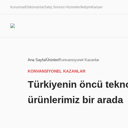
Kurumsal
Dökümanlar
Satış Sonrası Hizmetler
İletişim
Kariyer
/
/
Ana Sayfa
Ürünler
Konvansiyonel Kazanlar
KONVANSIYONEL KAZANLAR
Türkiyenin öncü teknolo
ürünlerimiz bir arada