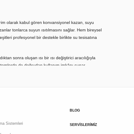
ı terim olarak kabul gören konvansiyonel kazan, suyu
zanlar tonlarca suyun ısıtılmasını sağlar. Hem bireysel
tleri profesyonel bir destekle birlikte su tesisatına
an sonra oluşan ısı bir ısı değiştirici aracılığıyla
 sistemlerde de doğrudan kullanım imkânı sunar.
arın kullanım amaçları ve yerleri değişiklik gösterebilir.
lanlar tercih edilir. Sıcak su kazanları
ekonomizer
gibi
BLOG
tma Sistemleri
SERVİSLERİMİZ