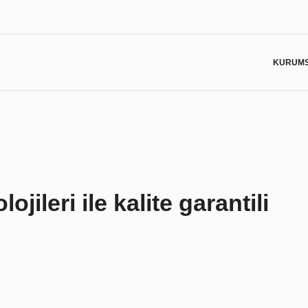
KURUM
TEKLİF ALIN
Müşteri memn
bağlılığımızl
Cihaz Tür
jileri ile kalite garantili