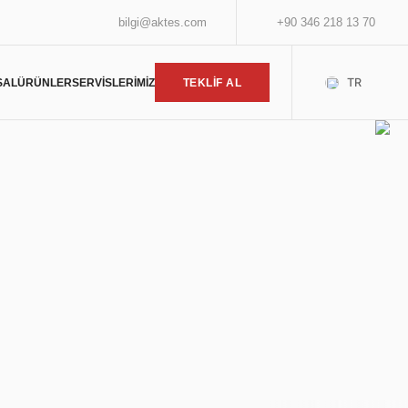
bilgi@aktes.com
+90 346 218 13 70
TR
SAL
ÜRÜNLER
SERVİSLERİMİZ
TEKLİF AL
uniyeti ve kaliteye olan
a en iyi ısıtma çözümleri.
ünüzü Seçin