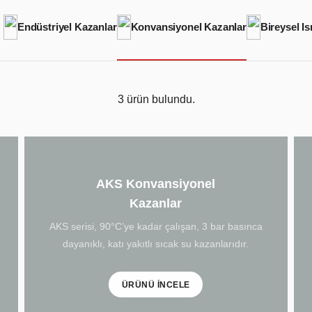
Endüstriyel Kazanlar
Konvansiyonel Kazanlar
Bireysel Is
Şehir Seçi
3
ürün bulundu.
AKS Konvansiyonel
Markanın benim
Kazanlar
geçmesine izin
AKS serisi, 90°C’ye kadar çalışan, 3 bar basınca
dayanıklı, katı yakıtlı sıcak su kazanlarıdır.
ÜRÜNÜ İNCELE