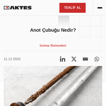
TEKLİF AL
TEKLİF ALIN
Müşteri memnuniyeti ve kaliteye olan
bağlılığımızla en iyi ısıtma çözümleri.
TR
TEKLİF AL
Anot Çubuğu Nedir?
Cihaz Türünüzü Seçin
Isıtma Sistemleri
11.12.2025
Şehir Seçin