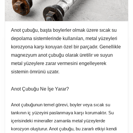
İlçe Seçin
Anot çubuğu, başta boylerler olmak üzere sıcak su
depolama sistemlerinde kullanılan, metal yüzeyleri
+90 346 218 13 70
bilgi@aktes.com
korozyona karşı koruyan özel bir parçadır. Genellikle
magnezyum anot çubuğu olarak üretilir ve suyun
metal yüzeylere zarar vermesini engelleyerek
BİZİ TAKİP EDİN
sistemin ömrünü uzatır.
Markanın benimle iletişime
geçmesine izin veriyorum.
Anot Çubuğu Ne İşe Yarar?
TEKLİFİ GÖNDER
Sözleşme ve Politikalar
Anot çubuğunun temel görevi, boyler veya sıcak su
tankının iç yüzeyini paslanmaya karşı korumaktır. Su
içerisindeki mineraller zamanla metal yüzeylerde
korozyon oluşturur. Anot çubuğu, bu zararlı etkiyi kendi
Copyright © 2025 AKTES