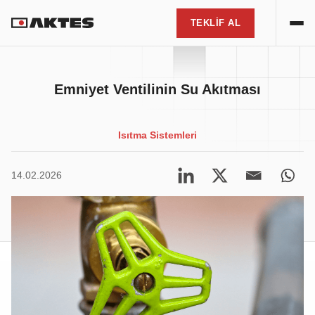
TEKLİF AL
TEKLİF ALIN
Müşteri memnuniyeti ve kaliteye olan
bağlılığımızla en iyi ısıtma çözümleri.
TR
TEKLİF AL
Emniyet Ventilinin Su Akıtması
Cihaz Türünüzü Seçin
Isıtma Sistemleri
14.02.2026
Şehir Seçin