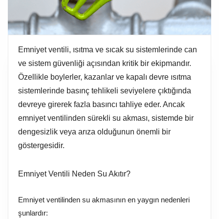
İlçe Seçin
Emniyet ventili, ısıtma ve sıcak su sistemlerinde can
ve sistem güvenliği açısından kritik bir ekipmandır.
+90 346 218 13 70
bilgi@aktes.com
Özellikle boylerler, kazanlar ve kapalı devre ısıtma
sistemlerinde basınç tehlikeli seviyelere çıktığında
devreye girerek fazla basıncı tahliye eder. Ancak
BİZİ TAKİP EDİN
emniyet ventilinden sürekli su akması, sistemde bir
dengesizlik veya arıza olduğunun önemli bir
Markanın benimle iletişime
geçmesine izin veriyorum.
göstergesidir.
TEKLİFİ GÖNDER
Sözleşme ve Politikalar
Emniyet Ventili Neden Su Akıtır?
Emniyet ventilinden su akmasının en yaygın nedenleri
şunlardır:
Copyright © 2025 AKTES