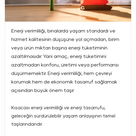
İlçe Seçin
Enerji verimliliği, binalarda yaşam standardı ve
hizmet kalitesinin düşüşüne yol açmadan, birim
+90 346 218 13 70
bilgi@aktes.com
veya ürün miktarı başına enerji tüketiminin
azaltılmasıdır. Yani amaç, enerji tüketimini
azaltmadan konforu, üretimi veya performansı
BİZİ TAKİP EDİN
düşürmemektir. Enerji verimliliği, hem çevreyi
korumak hem de ekonomik tasarruf sağlamak
Markanın benimle iletişime
geçmesine izin veriyorum.
açısından büyük önem taşır.
TEKLİFİ GÖNDER
Sözleşme ve Politikalar
Kısacası enerji verimliliği ve enerji tasarrufu,
geleceğin sürdürülebilir yaşam anlayışının temel
taşlarındandır.
Copyright © 2025 AKTES