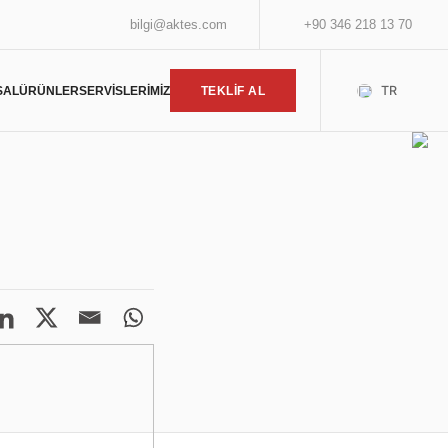
bilgi@aktes.com
+90 346 218 13 70
TR
SAL
ÜRÜNLER
SERVİSLERİMİZ
TEKLİF AL
uniyeti ve kaliteye olan
a en iyi ısıtma çözümleri.
ünüzü Seçin