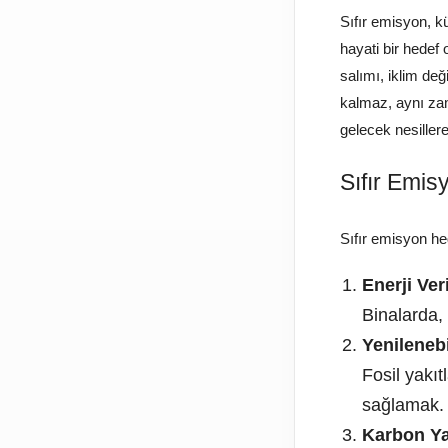
Sıfır emisyon, k
hayati bir hedef 
salımı, iklim değ
kalmaz, aynı zam
gelecek nesiller
Sıfır Emis
Sıfır emisyon he
Enerji Veri
Binalarda,
Yenilenebi
Fosil yakıt
sağlamak.
Karbon Y