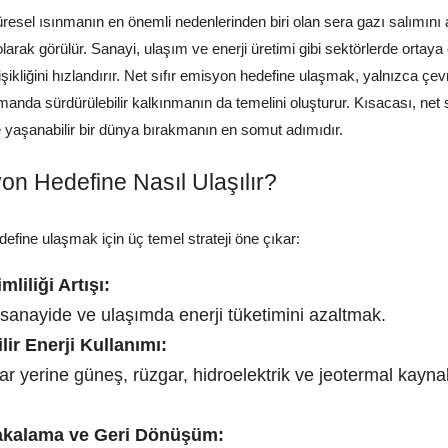
üresel ısınmanın en önemli nedenlerinden biri olan sera gazı salımını 
olarak görülür. Sanayi, ulaşım ve enerji üretimi gibi sektörlerde ortay
işikliğini hızlandırır. Net sıfır emisyon hedefine ulaşmak, yalnızca ç
anda sürdürülebilir kalkınmanın da temelini oluşturur. Kısacası, net 
e yaşanabilir bir dünya bırakmanın en somut adımıdır.
yon Hedefine Nasıl Ulaşılır?
define ulaşmak için üç temel strateji öne çıkar:
mliliği Artışı:
 sanayide ve ulaşımda enerji tüketimini azaltmak.
lir Enerji Kullanımı:
lar yerine güneş, rüzgar, hidroelektrik ve jeotermal kayna
akalama ve Geri Dönüşüm: