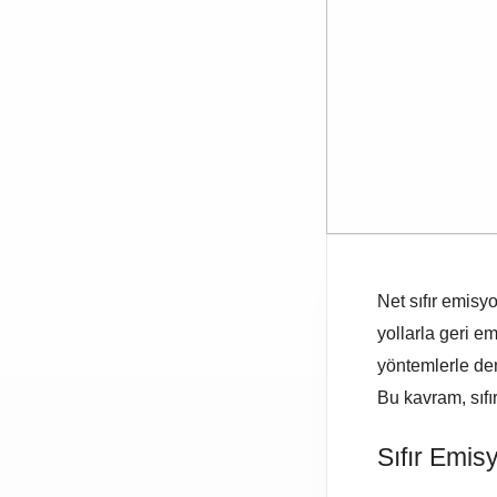
Net sıfır emisy
yollarla geri e
yöntemlerle deng
Bu kavram, sıfı
Sıfır Emi