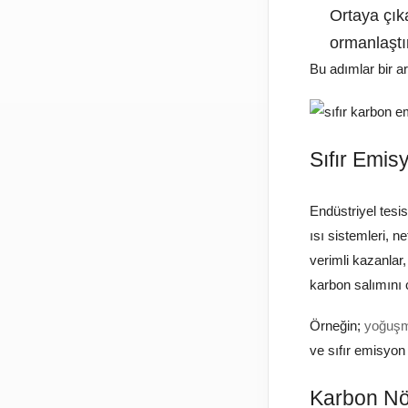
Ortaya çık
ormanlaştı
Bu adımlar bir a
Sıfır Emis
Endüstriyel tesi
ısı sistemleri, n
verimli kazanlar,
karbon salımını c
Örneğin;
yoğuşm
ve sıfır emisyon
Karbon Nöt