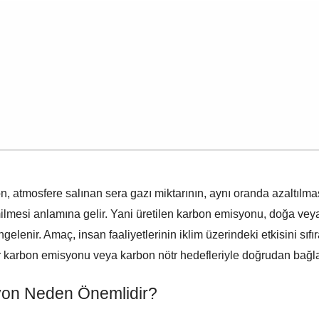
Şehir Seçi
on, atmosfere salınan sera gazı miktarının, aynı oranda azaltılm
Markanın benim
geçmesine izin
milmesi anlamına gelir. Yani üretilen karbon emisyonu, doğa veya
elenir. Amaç, insan faaliyetlerinin iklim üzerindeki etkisini sıfır
r karbon emisyonu veya karbon nötr hedefleriyle doğrudan bağlan
syon Neden Önemlidir?