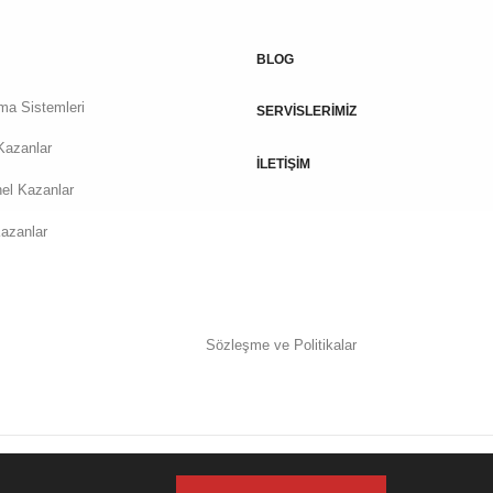
BLOG
tma Sistemleri
SERVİSLERİMİZ
Kazanlar
İLETİŞİM
el Kazanlar
azanlar
Sözleşme ve Politikalar
Design by
Pixelate Creative