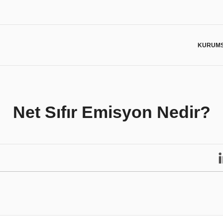
KURUM
TEKLİF ALIN
Müşteri memn
bağlılığımızl
Net Sıfır Emisyon Nedir?
Cihaz Tür