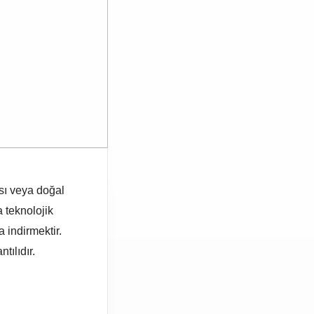
n
İlçe Seçin
ası veya doğal
le iletişime
TEKLİFİ GÖNDER
 veriyorum.
 teknolojik
a indirmektir.
tılıdır.