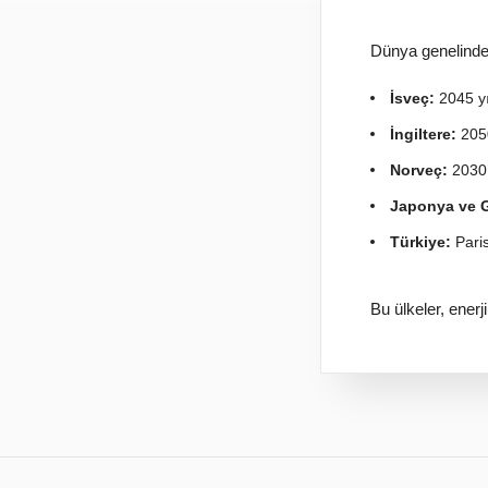
Dünya genelinde 
İsveç:
2045 yı
İngiltere:
2050
Norveç:
2030’
Japonya ve 
Türkiye:
Paris
Bu ülkeler, ener