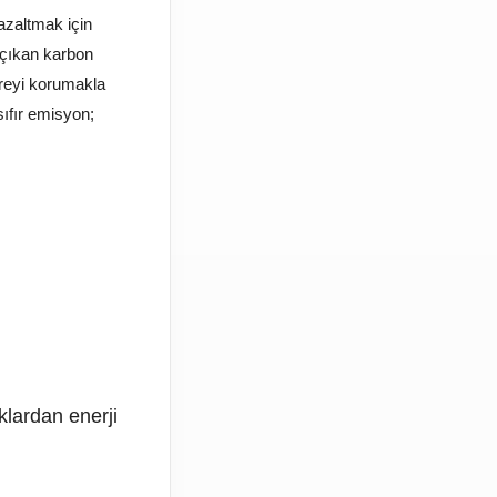
azaltmak için
a çıkan karbon
evreyi korumakla
sıfır emisyon;
klardan enerji