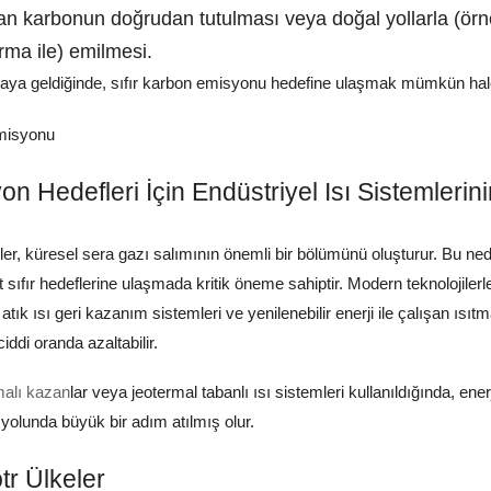
an karbonun doğrudan tutulması veya doğal yollarla (örn
rma ile) emilmesi.
raya geldiğinde, sıfır karbon emisyonu hedefine ulaşmak mümkün hale
yon Hedefleri İçin Endüstriyel Isı Sistemlerin
sler, küresel sera gazı salımının önemli bir bölümünü oluşturur. Bu ne
et sıfır hedeflerine ulaşmada kritik öneme sahiptir. Modern teknolojiler
 atık ısı geri kazanım sistemleri ve yenilenebilir enerji ile çalışan ısıt
iddi oranda azaltabilir.
alı kazan
lar veya jeotermal tabanlı ısı sistemleri kullanıldığında, ener
 yolunda büyük bir adım atılmış olur.
r Ülkeler