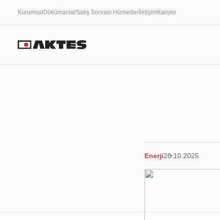
Kurumsal
Dökümanlar
Satış Sonrası Hizmetler
İletişim
Kariyer
Enerji
28.10.2025